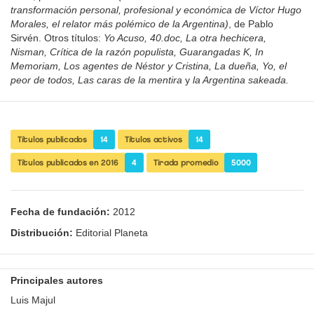
transformación personal, profesional y económica de Víctor Hugo
Morales, el relator más polémico de la Argentina)
, de Pablo
Sirvén. Otros títulos:
Yo Acuso, 40.doc, La otra hechicera,
Nisman, Crítica de la razón populista, Guarangadas K, In
Memoriam, Los agentes de Néstor y Cristina, La dueña, Yo, el
peor de todos, Las caras de la mentira
y
la Argentina sakeada.
Títulos publicados
14
Títulos activos
14
Títulos publicados en 2016
4
Tirada promedio
5000
Fecha de fundación:
2012
Distribución:
Editorial Planeta
Principales autores
Luis Majul