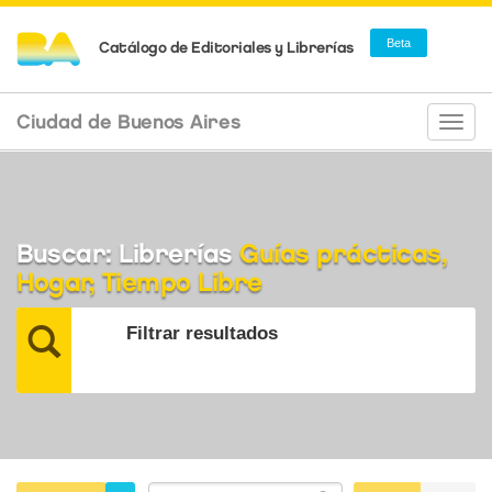
Beta
Catálogo de Editoriales y Librerías
Ciudad de Buenos Aires
Camb
naveg
Buscar: Librerías
Guías prácticas,
Hogar, Tiempo Libre
Filtrar resultados